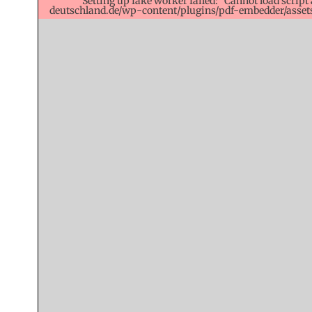
Setting up fake worker failed: "Cannot load script 
deutschland.de/wp-content/plugins/pdf-embedder/assets/