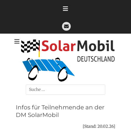
Zum
Inhalt
springen
E-
Mail
Die offizielle Seite zur Deutschen Meisterschaft der
SolarMobil
solarbetriebenen Modellfahrzeuge
Deutschland
Suchen
nach:
Infos für Teilnehmende an der
DM SolarMobil
[Stand: 20.02.26]