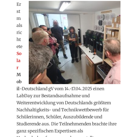
Er
st
m
als
ric
ht
ete
So
la
r
M
ob
il
-Deutschland gV vom 14.-17.04.2025 einen
LabDay zur Bestandsaufnahme und
Weiterentwicklung von Deutschlands größtem
Nachhaltigkeits- und Technikwettbewerb für
Schülerinnen, Schüler, Auszubildende und
Studierende aus. Die Teilnehmenden brachte ihre
ganz spezifischen Expertisen als