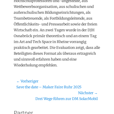
Hochschulprofessoren und -angestellte, aus
Wettbewerbsorganisation, aus schulischen und
außerschulischen Bildungseinrichtungen, als
Teambetreuende, als Fortbildungsleitende, aus
Öffentlichkeits- und Pressearbeit sowie der freien
Wirtschaft ein. An zwei Tagen wurde in der DJH
Osnabrück primär theoretisch und an einem Tag
im Art and Tech Space in Rheine vorrangig
praktisch gearbeitet. Die Evaluation zeigt, dass alle
Beteiligten dieses Format als überaus ertragreich
und sinnvoll erfahren haben und eine
Wiederholung empfehlen.
Beitragsnavigation
← Vorheriger
Vorheriger
Save the date – Maker Faire Ruhr 2025
Beitrag:
Nächster →
Nächster
Drei Wege führen zur DM SolarMobil
Beitrag:
Partner