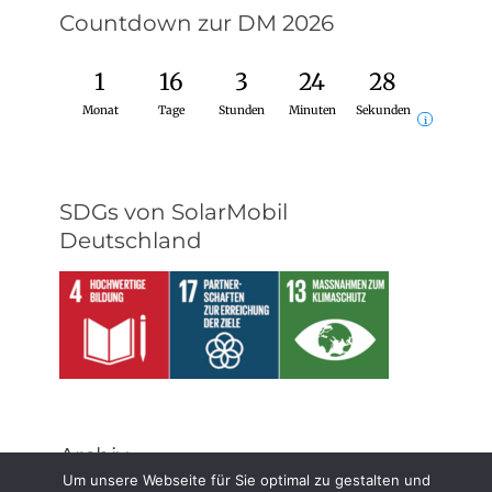
Countdown zur DM 2026
1
16
3
24
28
Monat
Tage
Stunden
Minuten
Sekunden
i
SDGs von SolarMobil
Deutschland
Archiv
Um unsere Webseite für Sie optimal zu gestalten und