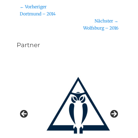
Beitragsnavigation
← Vorheriger
Vorheriger
Dortmund – 2014
Beitrag:
Nächster →
Nächster
Wolfsburg – 2016
Beitrag:
Partner