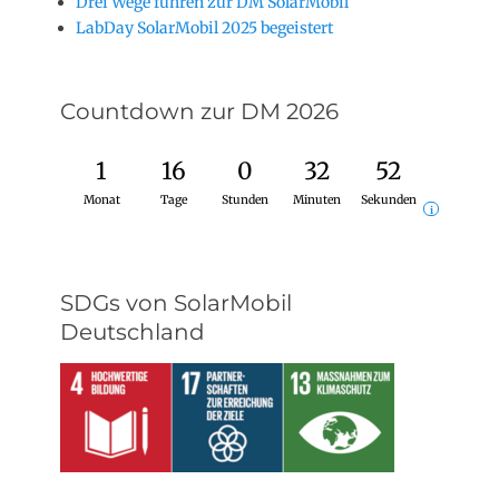
Drei Wege führen zur DM SolarMobil
LabDay SolarMobil 2025 begeistert
Countdown zur DM 2026
1
16
0
32
51
Monat
Tage
Stunden
Minuten
Sekunden
i
SDGs von SolarMobil
Deutschland