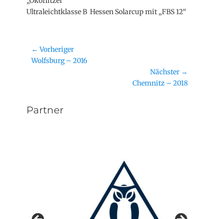
„Ökoflitzer“
Ultraleichtklasse B Hessen Solarcup mit „FBS 12“
Beitragsnavigation
← Vorheriger
Vorheriger
Wolfsburg – 2016
Beitrag:
Nächster →
Nächster
Chemnitz – 2018
Beitrag:
Partner