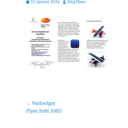
Posted
Autor
13. Januar 2024
Jörg Haas
on
Beitragsnavigation
← Vorheriger
Vorheriger
Flyer_FoBi_SMD
Beitrag: