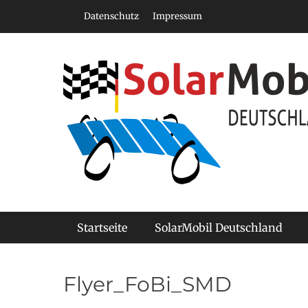
Zum
Header Top Menu
Datenschutz
Impressum
Inhalt
springen
Die offizielle Seite zur Deutschen Meisterschaft der 
SolarMobil Deuts
Primäres Menü
Startseite
SolarMobil Deutschland
Flyer_FoBi_SMD